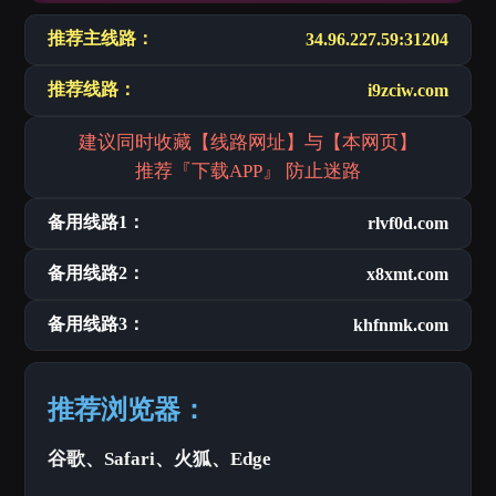
推荐主线路：
34.96.227.59:31204
推荐线路：
i9zciw.com
建议同时收藏【线路网址】与【本网页】
推荐『下载APP』 防止迷路
备用线路1：
rlvf0d.com
备用线路2：
x8xmt.com
备用线路3：
khfnmk.com
推荐浏览器：
谷歌、Safari、火狐、Edge